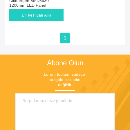
Dikdörtgen SMD5630
1200mm LED Panel
En İyi Fiyatı Alın
1
Abone Olun
Lorem toplamı sadece 
rastgele bir metin 
değildir.