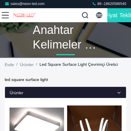
sales@neon-led.com
86--18620586540
Fiyat Tekli
Anahtar
Kelimeler [
Led Square
/
/
Led Square Surface Light Çevrimiçi Üretici
Evde
Ürünler
Surface
led square surface light
Light ]
Ürünler
Eşleşme 13
Ürünler