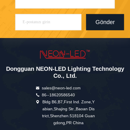
Gönder
Dongguan NEON-LED Lighting Technology
Co., Ltd.
sales@neon-led.com
86--18620586540
Bldg B6,B7,First Ind. Zone,Y
abian,Shajing Str.,Baoan Dis
trict,Shenzhen.518104 Guan
gdong,PR China