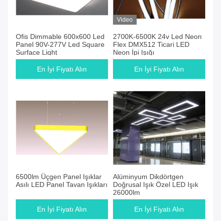
Video
Ofis Dimmable 600x600 Led
2700K-6500K 24v Led Neon
Panel 90V-277V Led Square
Flex DMX512 Ticari LED
Surface Light
Neon İpi Işığı
En İyi Fiyatı Alın
En İyi Fiyatı Alın
6500lm Üçgen Panel Işıklar
Alüminyum Dikdörtgen
Asılı LED Panel Tavan Işıkları
Doğrusal Işık Özel LED Işık
26000lm
En İyi Fiyatı Alın
En İyi Fiyatı Alın