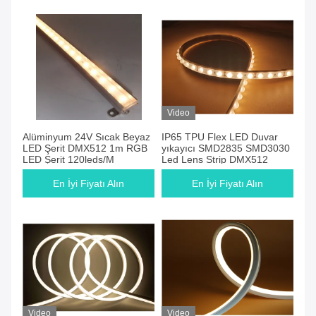
Video
Alüminyum 24V Sıcak Beyaz
IP65 TPU Flex LED Duvar
LED Şerit DMX512 1m RGB
yıkayıcı SMD2835 SMD3030
LED Şerit 120leds/M
Led Lens Strip DMX512
En İyi Fiyatı Alın
En İyi Fiyatı Alın
Video
Video