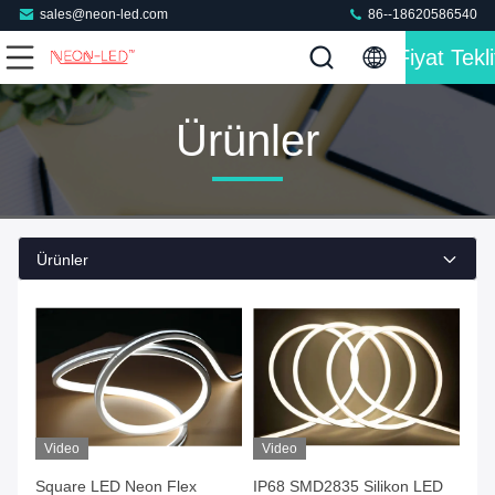
sales@neon-led.com
86--18620586540
Fiyat Tekli
Ürünler
Ürünler
Video
Video
Square LED Neon Flex
IP68 SMD2835 Silikon LED