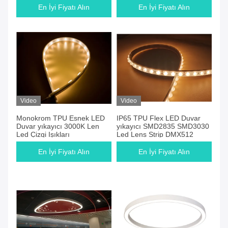
En İyi Fiyatı Alın
En İyi Fiyatı Alın
Video
Video
Monokrom TPU Esnek LED
IP65 TPU Flex LED Duvar
Duvar yıkayıcı 3000K Len
yıkayıcı SMD2835 SMD3030
Led Çizgi Işıkları
Led Lens Strip DMX512
En İyi Fiyatı Alın
En İyi Fiyatı Alın