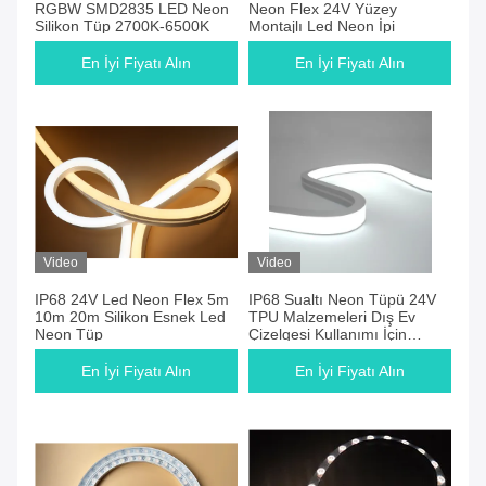
RGBW SMD2835 LED Neon
Neon Flex 24V Yüzey
Silikon Tüp 2700K-6500K
Montajlı Led Neon İpi
En İyi Fiyatı Alın
En İyi Fiyatı Alın
Video
Video
IP68 24V Led Neon Flex 5m
IP68 Sualtı Neon Tüpü 24V
10m 20m Silikon Esnek Led
TPU Malzemeleri Dış Ev
Neon Tüp
Çizelgesi Kullanımı İçin
Esnek LED Şerit
En İyi Fiyatı Alın
En İyi Fiyatı Alın