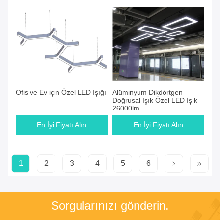
Ofis ve Ev için Özel LED Işığı
Alüminyum Dikdörtgen
Doğrusal Işık Özel LED Işık
26000lm
En İyi Fiyatı Alın
En İyi Fiyatı Alın
1
2
3
4
5
6
Sorgularınızı gönderin.