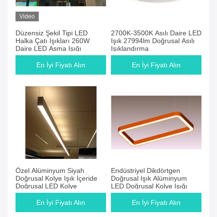
Video
Düzensiz Şekil Tipi LED
2700K-3500K Asılı Daire LED
Halka Çatı Işıkları 260W
Işık 27994lm Doğrusal Asılı
Daire LED Asma Işığı
Işıklandırma
En İyi Fiyatı Alın
En İyi Fiyatı Alın
Özel Alüminyum Siyah
Endüstriyel Dikdörtgen
Doğrusal Kolye Işık İçeride
Doğrusal Işık Alüminyum
Doğrusal LED Kolye
LED Doğrusal Kolye Işığı
En İyi Fiyatı Alın
En İyi Fiyatı Alın