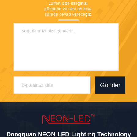
Lütfen bize isteğinizi 
gönderin ve size en kısa 
sürede cevap vereceğiz.
Gönder
Dongguan NEON-LED Lighting Technology