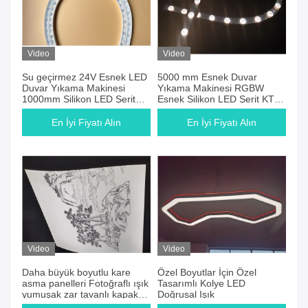
Video
Video
Su geçirmez 24V Esnek LED
5000 mm Esnek Duvar
Duvar Yıkama Makinesi
Yıkama Makinesi RGBW
1000mm Silikon LED Şerit
Esnek Silikon LED Şerit KTV
Işıkları
veya Landskap için
En İyi Fiyatı Alın
En İyi Fiyatı Alın
Video
Video
Daha büyük boyutlu kare
Özel Boyutlar İçin Özel
asma panelleri Fotoğraflı ışık
Tasarımlı Kolye LED
yumuşak zar tavanlı kapak
Doğrusal Işık
filmleri