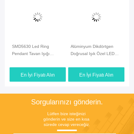
Vi
l
SMD5630 Led Ring
Alüminyum Dikdörtgen
Öz
Pendant Tavan Işığı
Doğrusal Işık Özel LED
Iş
27994lm IP20 Özel
Işık 26000lm
Eğ
Yapılmış
En İyi Fiyatı Alın
En İyi Fiyatı Alın
Sorgularınızı gönderin.
Lütfen bize isteğinizi 
gönderin ve size en kısa 
sürede cevap vereceğiz.