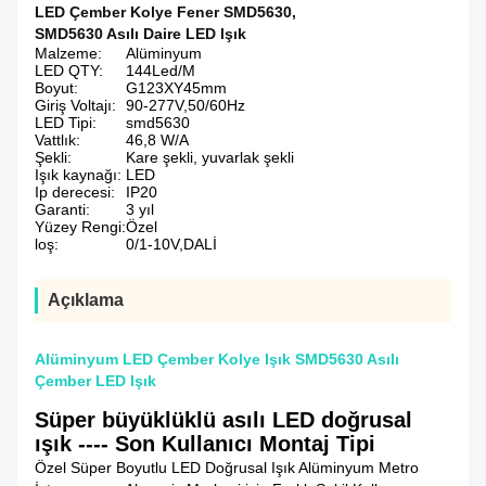
LED Çember Kolye Fener SMD5630
,
SMD5630 Asılı Daire LED Işık
Malzeme:
Alüminyum
LED QTY:
144Led/M
Boyut:
G123XY45mm
Giriş Voltajı:
90-277V,50/60Hz
LED Tipi:
smd5630
Vattlık:
46,8 W/A
Şekli:
Kare şekli, yuvarlak şekli
Işık kaynağı:
LED
Ip derecesi:
IP20
Garanti:
3 yıl
Yüzey Rengi:
Özel
loş:
0/1-10V,DALİ
Açıklama
Alüminyum LED Çember Kolye Işık SMD5630 Asılı
Çember LED Işık
Süper büyüklüklü asılı LED doğrusal
ışık ---- Son Kullanıcı Montaj Tipi
Özel Süper Boyutlu LED Doğrusal Işık Alüminyum Metro