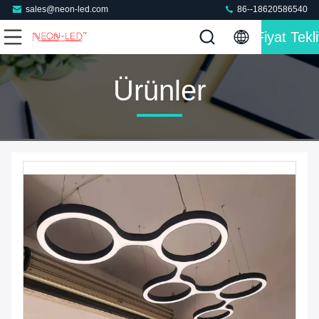
sales@neon-led.com
86--18620586540
Fiyat Tekli
Ürünler