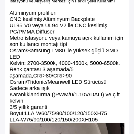
İstasyonu ve Alışveriş Merkezi için Farklı Şekil Kullanımı
Alüminyum profilleri
CNC kesilmiş Alüminyum Backplate
UL95-V0 veya UL94-V2 ile CNC kesilmiş
PC/PMMA Diffuser
Metro istasyonu veya kamuya açık kullanım için
son kullanıcı montajı tipi
Osram/Samsung LM80 ile yüksek güçlü SMD
LED
Kelvin: 2700-3500k, 4000-4500k, 5000-6500k.
Renk çantası 3 aşamada/5
aşamada,CRI>80/CRI>90
Osram/Tridonic/Meanwell LED Sürücüsü
Sadece arka ışık
Karanlıklandırma ((PWM/0/1-10V/DALI) ve çift
kelvin
3/5 yıllık garanti
Boyut:LLA-W60/75/90/100/120/150XH75
LLA-W75/90/100/120/150/200XH105