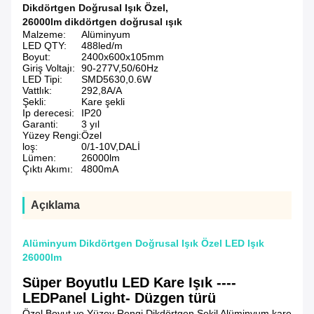
Dikdörtgen Doğrusal Işık Özel
,
26000lm dikdörtgen doğrusal ışık
Malzeme:
Alüminyum
LED QTY:
488led/m
Boyut:
2400x600x105mm
Giriş Voltajı:
90-277V,50/60Hz
LED Tipi:
SMD5630,0.6W
Vattlık:
292,8A/A
Şekli:
Kare şekli
Ip derecesi:
IP20
Garanti:
3 yıl
Yüzey Rengi:
Özel
loş:
0/1-10V,DALİ
Lümen:
26000lm
Çıktı Akımı:
4800mA
Açıklama
Alüminyum Dikdörtgen Doğrusal Işık Özel LED Işık
26000lm
Süper Boyutlu LED Kare Işık ----
LED
Panel Light- Düzgen türü
Özel Boyut ve Yüzey Rengi Dikdörtgen Şekil Alüminyum kare