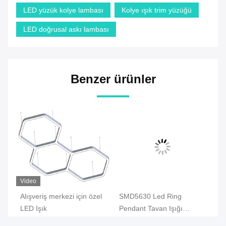
LED yüzük kolye lambası
Kolye ışık trim yüzüğü
LED doğrusal askı lambası
Benzer ürünler
Video
Vi
Alışveriş merkezi için özel
SMD5630 Led Ring
Öz
ı
LED Işık
Pendant Tavan Işığı
Iş
27994lm IP20 Özel
Eğ