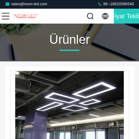
sales@neon-led.com
86--18620586540
Fiyat Tekli
Ürünler