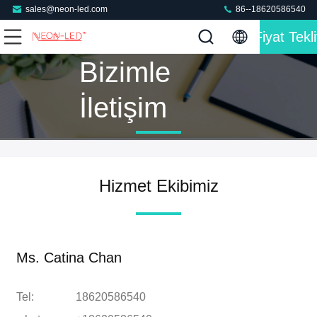
sales@neon-led.com
86--18620586540
Fiyat Tekli
Bizimle
İletişim
Hizmet Ekibimiz
Ms. Catina Chan
Tel:
18620586540