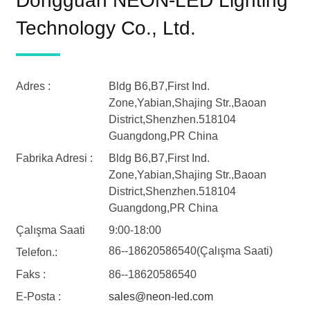
Dongguan NEON-LED Lighting
Technology Co., Ltd.
Adres :
Bldg B6,B7,First Ind.
Zone,Yabian,Shajing Str.,Baoan
District,Shenzhen.518104
Guangdong,PR China
Fabrika Adresi :
Bldg B6,B7,First Ind.
Zone,Yabian,Shajing Str.,Baoan
District,Shenzhen.518104
Guangdong,PR China
Çalışma Saati
9:00-18:00
86--18620586540(Çalışma Saati)
Telefon.:
Faks :
86--18620586540
E-Posta :
sales@neon-led.com