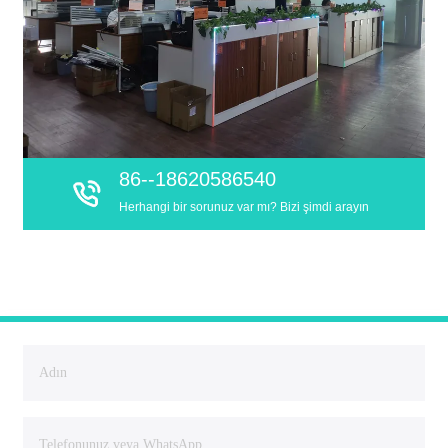
86--18620586540
Herhangi bir sorunuz var mı? Bizi şimdi arayın