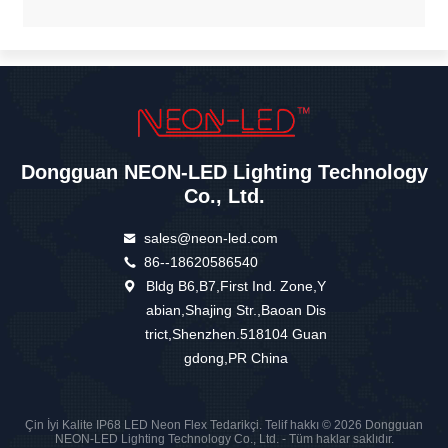
Dongguan NEON-LED Lighting Technology
Co., Ltd.
sales@neon-led.com
86--18620586540
Bldg B6,B7,First Ind. Zone,Y
abian,Shajing Str.,Baoan Dis
trict,Shenzhen.518104 Guan
gdong,PR China
Çin İyi Kalite IP68 LED Neon Flex Tedarikçi. Telif hakkı © 2026 Dongguan
NEON-LED Lighting Technology Co., Ltd. - Tüm haklar saklıdır.