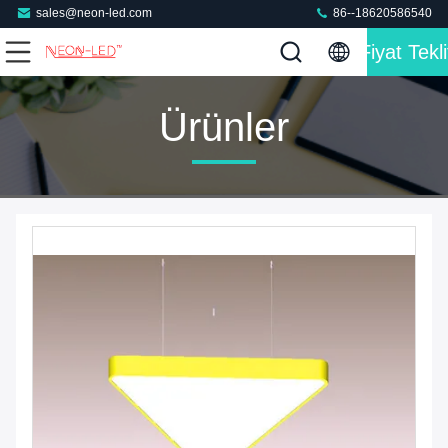
sales@neon-led.com
86--18620586540
Fiyat Tekli
Ürünler