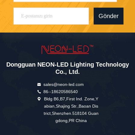
Gönder
Dongguan NEON-LED Lighting Technology
Co., Ltd.
sales@neon-led.com
86--18620586540
Bldg B6,B7,First Ind. Zone,Y
abian,Shajing Str.,Baoan Dis
trict,Shenzhen.518104 Guan
gdong,PR China