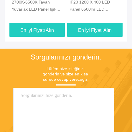
2700K-6500K Tavan
IP20 1200 X 400 LED
Al
d
Yuvarlak LED Panel Işık
Panel 6500lm LED
Di
Düzenlenebilir Özel
Dörtgen Panel Işık
12
En İyi Fiyatı Alın
En İyi Fiyatı Alın
Sorgularınızı gönderin.
Lütfen bize isteğinizi 
gönderin ve size en kısa 
sürede cevap vereceğiz.