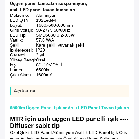
Üçgen panel lambaları süspansiyon
,
asılı LED panel tavan lambaları
Malzeme:
Alüminyum
LED QTY:
192Led/M
Boyut:
T600x600x600mm
Giriş Voltajı:
90-277V,50/60Hz
LED Tipi:
SMD5630,0.2-0.5W
Vattlık:
57,6 W/A
Şekli:
Kare şekli, yuvarlak şekli
Ip derecesi:
IP20
Garanti:
3 yıl
Yüzey Rengi:
Özel
loş:
0/1-10V,DALİ
Lümen:
6500lm
Çıktı Akımı:
1600mA
Açıklama
6500lm Üçgen Panel Işıklar Asılı LED Panel Tavan Işıkları
MTR için asılı üçgen LED panelli ışık ----
Diffuser sabit tip
Özel Şekil LED Panel Alüminyum Asılılık LED Panel Işık Ofis
veya Ev Işıklandırması için Özel Yüzey Rengi Kullanımı