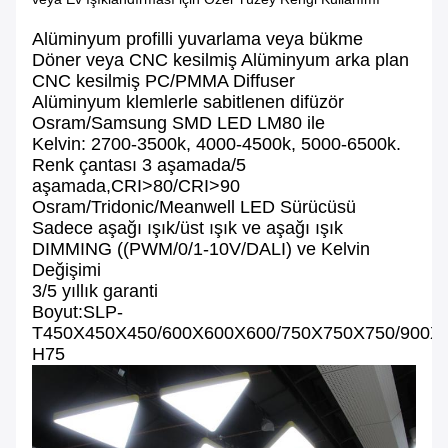
Alüminyum profilli yuvarlama veya bükme
Döner veya CNC kesilmiş Alüminyum arka plan
CNC kesilmiş PC/PMMA Diffuser
Alüminyum klemlerle sabitlenen difüzör
Osram/Samsung SMD LED LM80 ile
Kelvin: 2700-3500k, 4000-4500k, 5000-6500k.
Renk çantası 3 aşamada/5
aşamada,CRI>80/CRI>90
Osram/Tridonic/Meanwell LED Sürücüsü
Sadece aşağı ışık/üst ışık ve aşağı ışık
DIMMING ((PWM/0/1-10V/DALI) ve Kelvin
Değişimi
3/5 yıllık garanti
Boyut:SLP-
T450X450X450/600X600X600/750X750X750/900X
H75