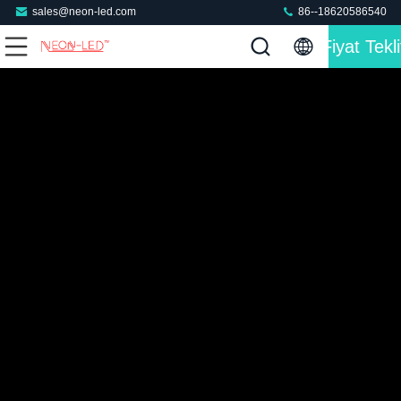
sales@neon-led.com
86--18620586540
Fiyat Tekli