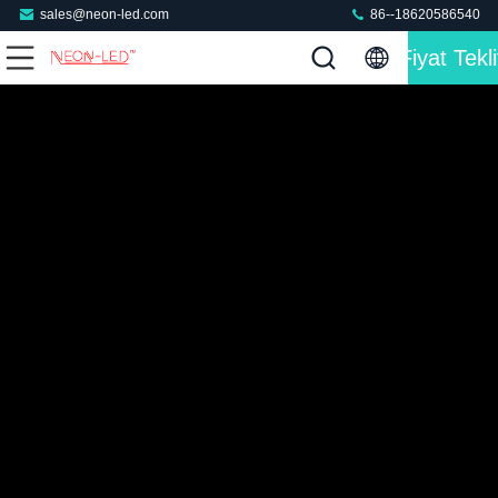
sales@neon-led.com
86--18620586540
Fiyat Tekli