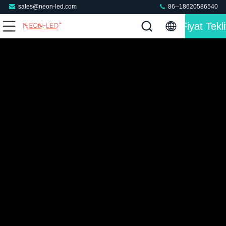
sales@neon-led.com
86--18620586540
Fiyat Tekli