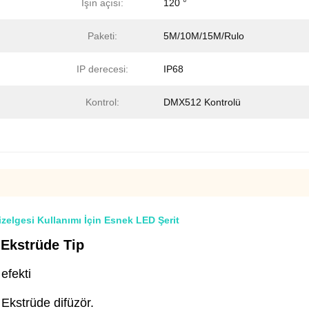
Işın açısı:
120 °
Paketi:
5M/10M/15M/Rulo
IP derecesi:
IP68
Kontrol:
DMX512 Kontrolü
zelgesi Kullanımı İçin Esnek LED Şerit
 Ekstrüde
Tip
efekti
Ekstrüde difüzör.