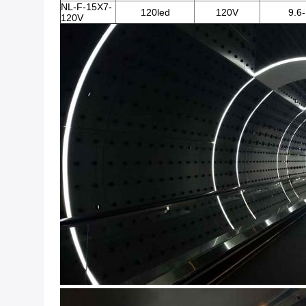
NL-F-15X7-
120led
120V
9.6
120V