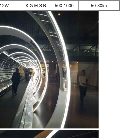
-12W
K.G.M.S.B
500-1000
50-80lm