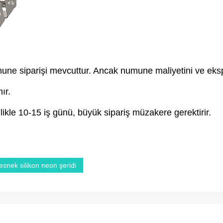
numune siparişi mevcuttur. Ancak numune maliyetini ve eks
ır.
likle 10-15 iş günü, büyük sipariş müzakere gerektirir.
esnek silikon neon şeridi