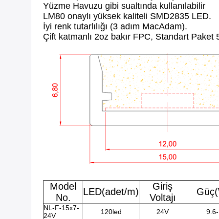
Yüzme Havuzu gibi sualtında kullanılabilir
LM80 onaylı yüksek kaliteli SMD2835 LED.
İyi renk tutarlılığı (3 adım MacAdam).
Çift katmanlı 2oz bakır FPC, Standart Paket 
Model
Giriş
LED(adet/m)
Güç
No.
Voltajı
NL-F-15x7-
120led
24V
9.6
24V