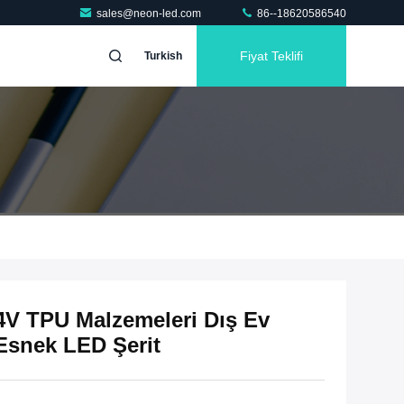
sales@neon-led.com
86--18620586540
Fiyat Teklifi
Turkish
4V TPU Malzemeleri Dış Ev
 Esnek LED Şerit