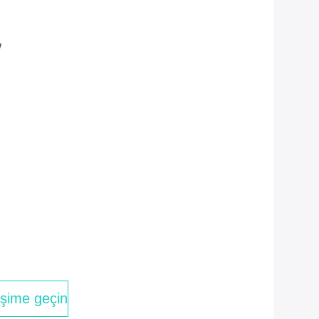
W
tişime geçin