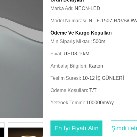
Marka Adı:
NEON-LED
Model Numarası:
NL-F-1507-R/G/B/O/
Ödeme Ve Kargo Koşulları
Min Sipariş Miktarı:
500m
Fiyat:
USD8-10/M
Ambalaj Bilgileri:
Karton
Teslim Süresi:
10-12 İŞ GÜNLERİ
Ödeme Koşulları:
T/T
Yetenek Temini:
100000m/Ay
En İyi Fiyatı Alın
Şimdi ile