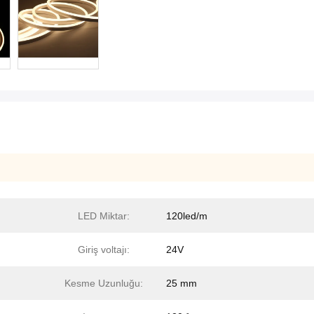
LED Miktar:
120led/m
Giriş voltajı:
24V
Kesme Uzunluğu:
25 mm