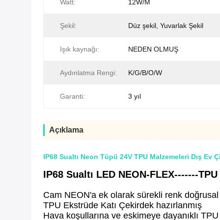
Watt:
12W/M
Şekil:
Düz şekil, Yuvarlak Şekil
Işık kaynağı:
NEDEN OLMUŞ
Aydınlatma Rengi:
K/G/B/O/W
Garanti:
3 yıl
Açıklama
IP68 Sualtı Neon Tüpü 24V TPU Malzemeleri Dış Ev Çi
IP68 Sualtı LED NEON-FLEX-------
TPU
Cam NEON'a ek olarak sürekli renk doğrusal 
TPU Ekstrüde Katı Çekirdek hazırlanmış
Hava koşullarına ve eskimeye dayanıklı TPU 