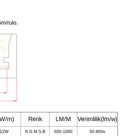
5m/rulo.
(W/m)
Renk
LM/M
Verimlilik(lm/w)
-12W
K.G.M.S.B
500-1000
50-80lm