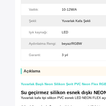
Vattlık:
10-12W/A
Şekli:
Yuvarlak Kafa Şekli
Işık kaynağı:
LED
Aydınlatma Rengi:
beyaz/RGBW
Garanti:
3 yıl
Açıklama
Yuvarlak Başlı Neon Silikon Şerit PVC Neon Flex RGB
Su geçirmez silikon esnek dışkı NEON 
Yuvarlak kafa tipi silikon PVC esnek LED NEON FLEX açı