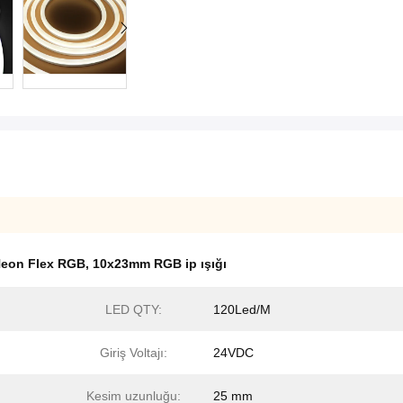
eon Flex RGB
,
10x23mm RGB ip ışığı
LED QTY:
120Led/M
Giriş Voltajı:
24VDC
Kesim uzunluğu:
25 mm