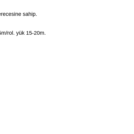
erecesine sahip.
 5m/rol. yük 15-20m.