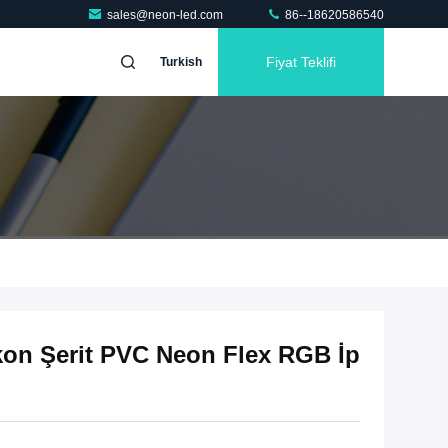
sales@neon-led.com
86--18620586540
Fiyat Teklifi
Turkish
ikon Şerit PVC Neon Flex RGB İp