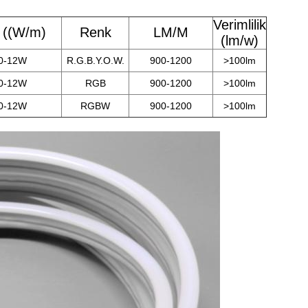
Verimlilik
 ((W/m)
Renk
LM/M
(lm/w)
0-12W
R.G.B.Y.O.W.
900-1200
>100lm
0-12W
RGB
900-1200
>100lm
0-12W
RGBW
900-1200
>100lm