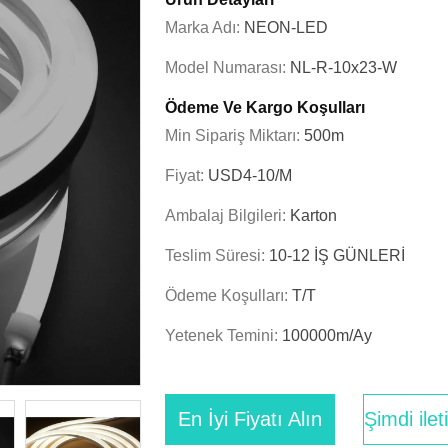
Marka Adı:
NEON-LED
Model Numarası:
NL-R-10x23-W
Ödeme Ve Kargo Koşulları
Min Sipariş Miktarı:
500m
Fiyat:
USD4-10/M
Ambalaj Bilgileri:
Karton
Teslim Süresi:
10-12 İŞ GÜNLERİ
Ödeme Koşulları:
T/T
Yetenek Temini:
100000m/Ay
En İyi Fiyatı Alın
Şimdi ile