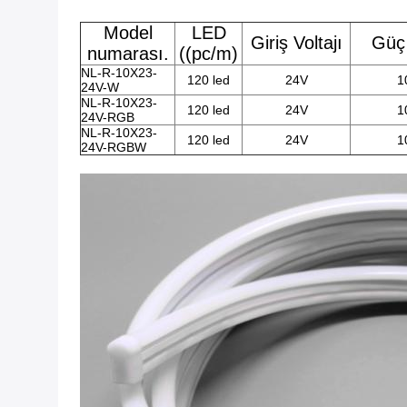
Model
LED
Giriş Voltajı
Güç
numarası.
((pc/m)
NL-R-10X23-
120 led
24V
1
24V-W
NL-R-10X23-
120 led
24V
1
24V-RGB
NL-R-10X23-
120 led
24V
1
24V-RGBW