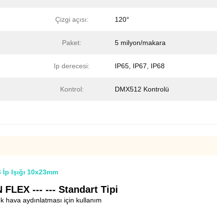
Çizgi açısı:
120°
Paket:
5 milyon/makara
Ip derecesi:
IP65, IP67, IP68
Kontrol:
DMX512 Kontrolü
 İp Işığı 10x23mm
FLEX --- --- Standart Tipi
k hava aydınlatması için kullanım