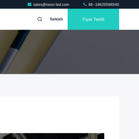
sales@neon-led.com
86--18620586540
Fiyat Teklifi
Turkish